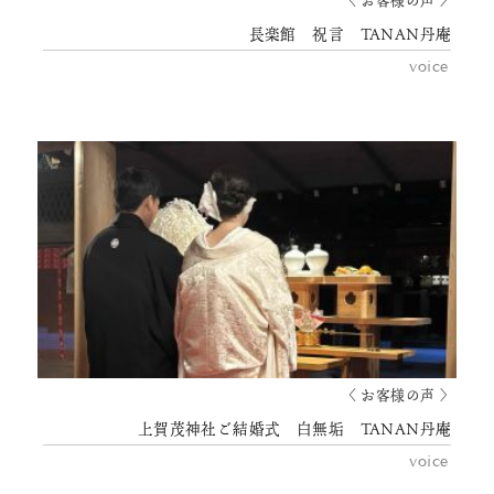
〈 お客様の声 〉
長楽館 祝言 TANAN丹庵
voice
〈 お客様の声 〉
上賀茂神社ご結婚式 白無垢 TANAN丹庵
voice