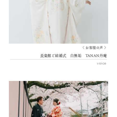
〈 お客様の声 〉
長楽館ご結婚式 白無垢 TANAN丹庵
voice