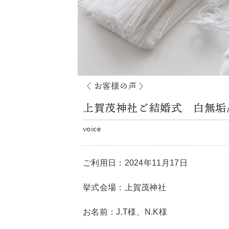
〈 お客様の声 〉
上賀茂神社ご結婚式 白無垢/
voice
ご利用日：2024年11月17日
挙式会場：上賀茂神社
お名前：J.T様、N.K様