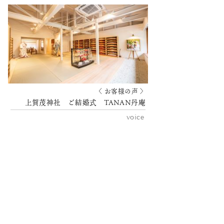
〈 お客様の声 〉
上賀茂神社 ご結婚式 TANAN丹庵
voice