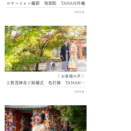
ロケーション撮影 知恩院 TANAN丹庵
voice
〈 お客様の声 〉
上賀茂神社ご結婚式 色打掛 TANAN丹庵
voice