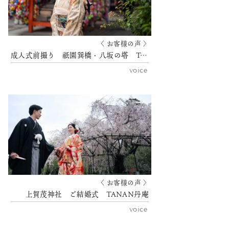
〈 お客様の声 〉
成人式前撮り 祇園巽橋・八坂の塔 TANAN丹庵
voice
〈 お客様の声 〉
上賀茂神社 ご結婚式 TANAN丹庵
voice