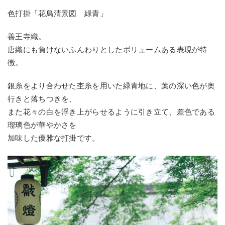
色打掛「花鳥清景図 緑青」
善王寺織。
唐織にも負けないふんわりとしたボリュームある表現が特
徴。
銀糸をより合わせた杢糸を用いた緑青地に、葉の深い色が奥
行きと落ちつきを、
また花々の白を浮き上がらせるように引き立て、差色である
瑠璃色が華やかさを
加味した優雅な打掛です。