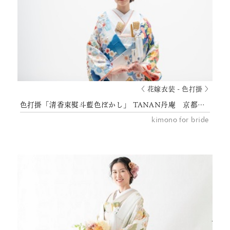
〈 花嫁衣装 - 色打掛 〉
色打掛「清香束熨斗藍色ぼかし」 TANAN丹庵 京都結婚式 花嫁衣裳
kimono for bride