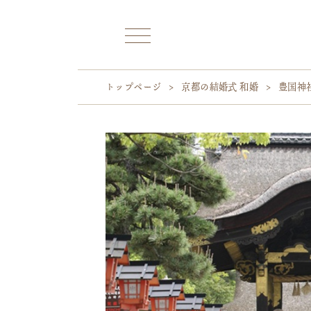
トップページ
>
京都の結婚式 和婚
>
豊国神