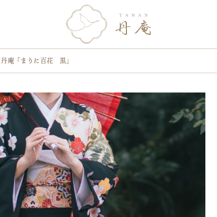
N丹庵「まりに百花 黒」