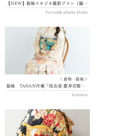
【NEW】振袖スタジオ撮影プラン（撮影：中尾歓都己カメラマン）
furisode photo shoot
〈 着物 - 振袖 〉
振袖 TANAN丹庵「桂由美 慶寿花熨斗文様」
kimono