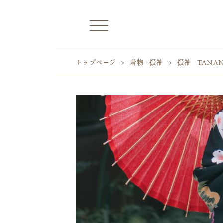
トップページ
>
着物 - 振袖
>
振袖 TANA