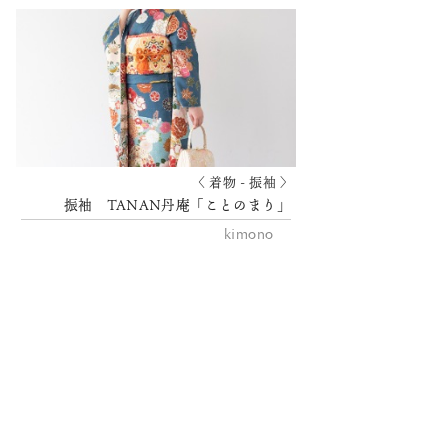
〈 着物 - 振袖 〉
振袖 TANAN丹庵「ことのまり」
kimono