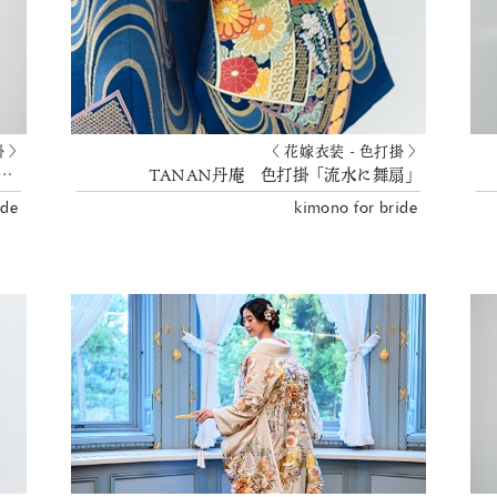
掛 〉
〈 花嫁衣装 - 色打掛 〉
N丹庵 色打掛「波涛豊喜文」 花嫁衣裳
TANAN丹庵 色打掛「流水に舞扇」
ide
kimono for bride