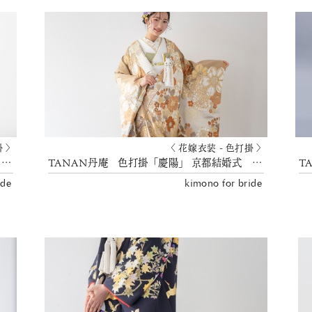
掛 〉
〈 花嫁衣装 - 色打掛 〉
色打掛「清香束熨斗山吹色ぼかし」 TANAN丹庵 京都結婚式 花嫁衣裳
TANAN丹庵 色打掛「慶陽」 京都結婚式 花嫁衣裳
ide
kimono for bride