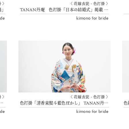
掛 〉
〈 花嫁衣装 - 色打掛 〉
鶴」
TANAN丹庵 色打掛「日本の結婚式」掲載 長楽館
ide
kimono for bride
掛 〉
〈 花嫁衣装 - 色打掛 〉
季百花爛漫文」TANAN丹庵 花嫁和装
色打掛「清香束熨斗藍色ぼかし」 TANAN丹庵 京都結婚式 花嫁衣裳
ide
kimono for bride