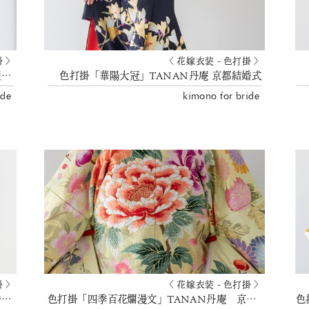
掛 〉
〈 花嫁衣装 - 色打掛 〉
色打掛「金彩友禅 和田光正」 TANAN丹庵 京都結婚式
色打掛「華陽大冠」TANAN丹庵 京都結婚式
ide
kimono for bride
掛 〉
〈 花嫁衣装 - 色打掛 〉
色打掛「若松菱に鶴」TANAN丹庵 京都結婚式 レンタル衣装
色打掛「四季百花爛漫文」TANAN丹庵 京都結婚式