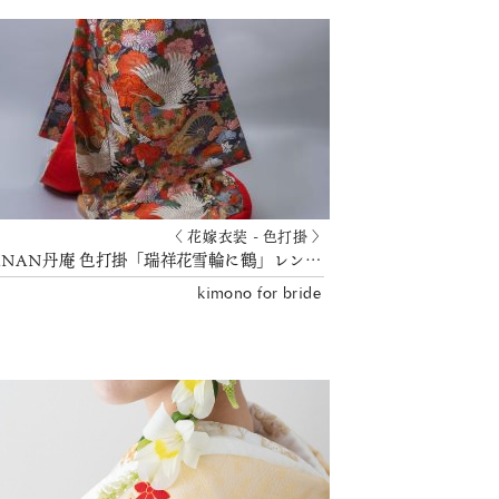
〈 花嫁衣装 - 色打掛 〉
TANAN丹庵 色打掛「瑞祥花雪輪に鶴」レンタル衣装
kimono for bride