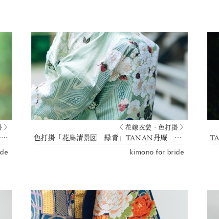
掛 〉
〈 花嫁衣装 - 色打掛 〉
色打掛「清香束熨斗藍色ぼかし」 TANAN丹庵 京都結婚式 花嫁衣裳
色打掛「花鳥清景図 緑青」TANAN丹庵 京都結婚式
ide
kimono for bride