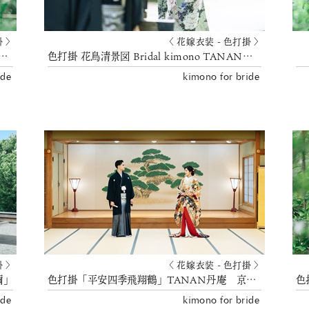
掛 〉
〈 花嫁衣装 - 色打掛 〉
桃山花比べ」TANAN丹庵 京都結婚式
色打掛 花鳥清景図 Bridal kimono TANAN丹庵
ide
kimono for bride
掛 〉
〈 花嫁衣装 - 色打掛 〉
彌」
色打掛「平安四季飛翔鶴」TANAN丹庵 京都結婚式
ide
kimono for bride