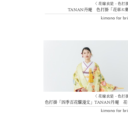
〈 花嫁衣装 - 色打
TANAN丹庵 色打掛「花車に
kimono for br
〈 花嫁衣装 - 色打
色打掛「四
kimono for br