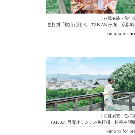
〈 花嫁衣装 - 色打
色打掛「
kimono for br
〈 花嫁衣装 - 色打
TANAN丹庵オリジナル色打掛「料亭左阿
kimono for br