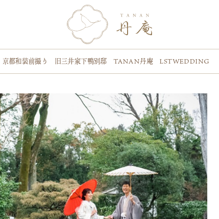
>
京都和装前撮り 旧三井家下鴨別邸 TANAN丹庵 LSTWEDDING