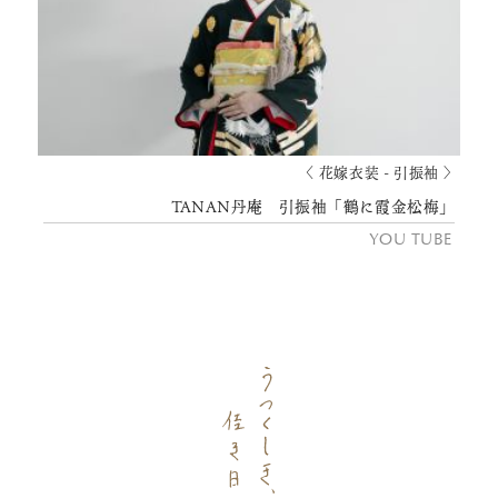
〈 花嫁衣装 - 引振袖 〉
TANAN丹庵 引振袖「鶴に霞金松梅」
YOU TUBE