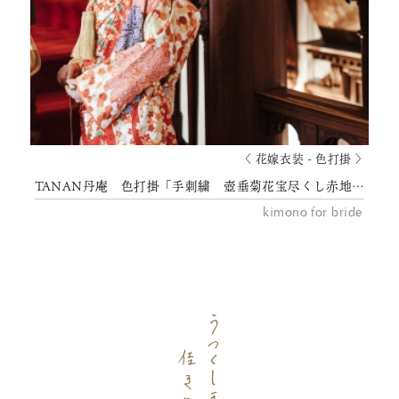
〈 花嫁衣装 - 色打掛 〉
TANAN丹庵 色打掛「手刺繍 壺垂菊花宝尽くし赤地文」
kimono for bride