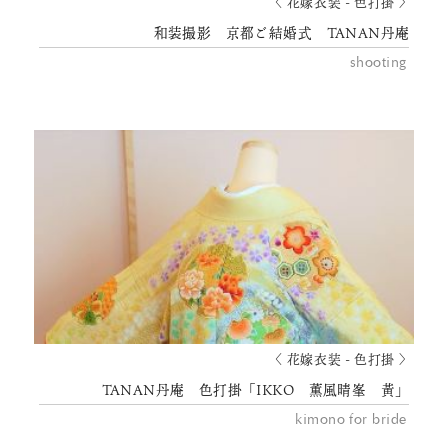
〈 花嫁衣装 - 色打掛 〉
和装撮影 京都ご結婚式 TANAN丹庵
shooting
〈 花嫁衣装 - 色打掛 〉
TANAN丹庵 色打掛「IKKO 薫風晴峯 黃」
kimono for bride