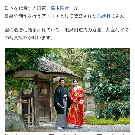
日本を代表する画家「
橋本関雪
」が
自身の制作を行うアトリエとして造営された
白紗村荘
さん。
国の名勝に指定されている、池泉回遊式の庭園、茶室などで
の写真撮影が叶います。