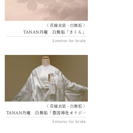
〈 花嫁衣装 - 白無垢 〉
TANAN丹庵 白無垢「さくら」
kimono for bride
〈 花嫁衣装 - 白無垢 〉
TANAN丹庵 白無垢「豊国神社オリジナル 日本三景図」
kimono for bride