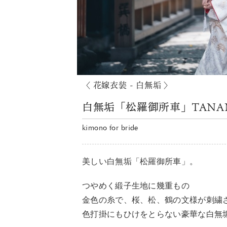
〈 花嫁衣装 - 白無垢 〉
白無垢「松羅御所車」TANA
kimono for bride
美しい白無垢「松羅御所車」。
つやめく緞子生地に幾重もの
金色の糸で、桜、松、鶴の文様が刺繍
色打掛にもひけをとらない豪華な白無