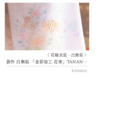
〈 花嫁衣装 - 白無垢 〉
新作 白無垢 「金彩加工 花車」TANAN丹庵
kimono