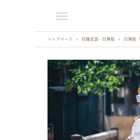
トップページ
>
花嫁衣装 - 白無垢
>
白無垢「