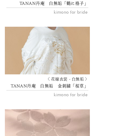
TANAN丹庵 白無垢「鶴に格子」
kimono for bride
〈 花嫁衣装 - 白無垢 〉
TANAN丹庵 白無垢 金刺繍「桜草」
kimono for bride