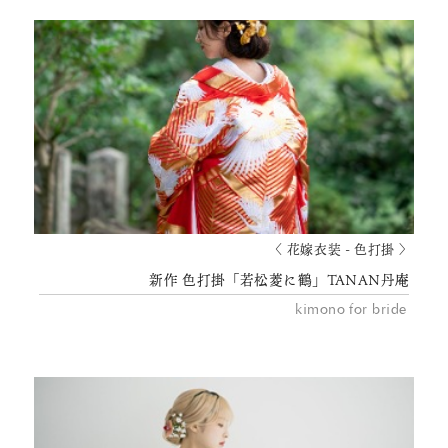
〈 花嫁衣装 - 色打掛 〉
新作 色打掛「若松菱に鶴」TANAN丹庵
kimono for bride