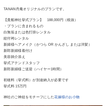
TANAN丹庵オリジナルのプランです。
【貴船神社挙式プラン】 188,000円（税抜）
・プランに含まれるもの
白無垢または色打掛レンタル
紋付袴レンタル
新婦様ヘアメイク（かつら OR かんざし または洋髪）
新郎新婦様着付け
美容師介添え
挙式アテンドスタッフ
新郎新婦様ご送迎（ハイヤー1時間）
初穂料（挙式料）が別途納入が必要です
挙式料 15万円
神社のご神紋をモチーフにした
花嫁様のお小物