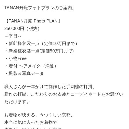
TANAN丹庵フォトプランのご案内。
【TANAN丹庵 Photo PLAN】
250,000円（税抜）
～平日～
・新郎様衣裳一点（定価10万円まで）
・新婦様衣裳一点(定価50万円まで)
・小物Free
・着付 ヘアメイク（洋髪）
・撮影＆写真データ
職人さんが一年かけて制作した手刺繍の打掛、
新作の打掛、こだわりのお衣裳とコーディネートをお選びい
ただけます。
お着物が映える、うつくしい京都、
本当に気に入ったお着物で