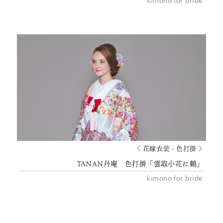
kimono for bride
〈 花嫁衣装 - 色打掛 〉
TANAN丹庵 色打掛「雲取小花に鶴」
kimono for bride