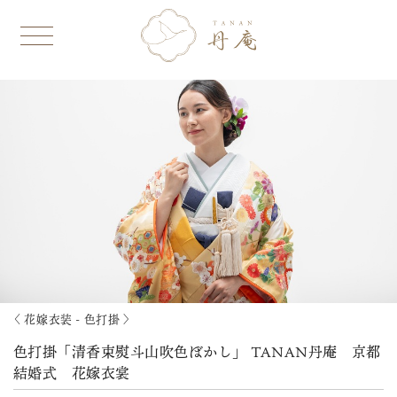
〈 花嫁衣装 - 色打掛 〉
色打掛「清香束熨斗山吹色ぼかし」 TANAN丹庵 京都
結婚式 花嫁衣裳