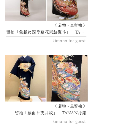
〈 着物 - 黒留袖 〉
留袖「色紙に四季草花束ね熨斗」 TANAN丹庵
kimono for guest
〈 着物 - 黒留袖 〉
留袖「扇面に天井紋」 TANAN丹庵
kimono for guest