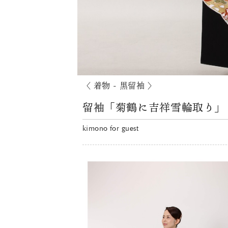
〈 着物 - 黒留袖 〉
留袖「菊鶴に吉祥雪輪取り」
kimono for guest