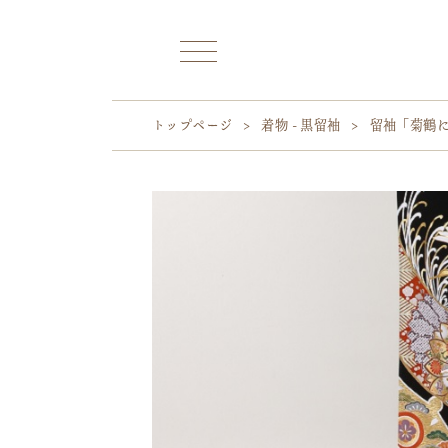
トップページ
>
着物 - 黒留袖
>
留袖「菊鶴に