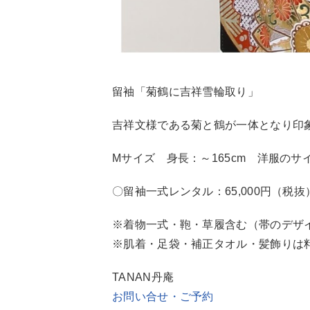
留袖「菊鶴に吉祥雪輪取り」
吉祥文様である菊と鶴が一体となり印
Mサイズ 身長：～165cm 洋服の
〇留袖一式レンタル：65,000円（税抜
※着物一式・鞄・草履含む（帯のデザ
※肌着・足袋・補正タオル・髪飾りは
TANAN丹庵
お問い合せ・ご予約