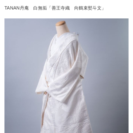
TANAN丹庵 白無垢「善王寺織 向鶴束熨斗文」