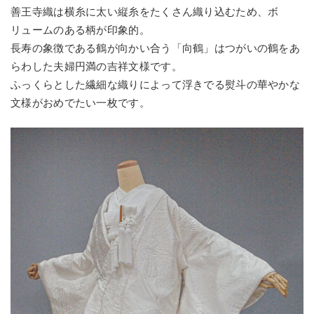
善王寺織は横糸に太い縦糸をたくさん織り込むため、ボ
リュームのある柄が印象的。
長寿の象徴である鶴が向かい合う「向鶴」はつがいの鶴をあ
らわした夫婦円満の吉祥文様です。
ふっくらとした繊細な織りによって浮きでる熨斗の華やかな
文様がおめでたい一枚です。