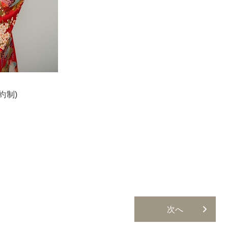
約制)
次へ