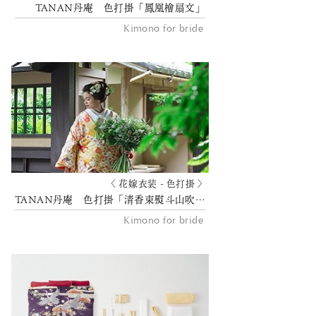
TANAN丹庵 色打掛「鳳凰檜扇文」
Kimono for bride
〈 花嫁衣装 - 色打掛 〉
TANAN丹庵 色打掛「清香束熨斗山吹色ぼかし」
Kimono for bride