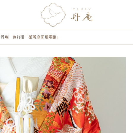
N丹庵 色打掛「御所庭園飛翔鶴」