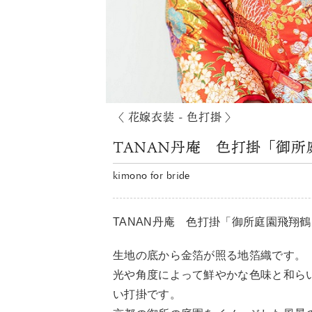
〈 花嫁衣装 - 色打掛 〉
TANAN丹庵 色打掛「御所
kimono for bride
TANAN丹庵 色打掛「御所庭園飛翔鶴
生地の底から金箔が照る地箔織です。
光や角度によって鮮やかな色味と和ら
い打掛です。