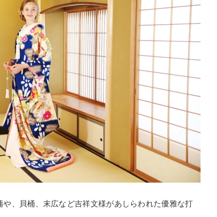
蒲や、貝桶、末広など吉祥文様があしらわれた優雅な打