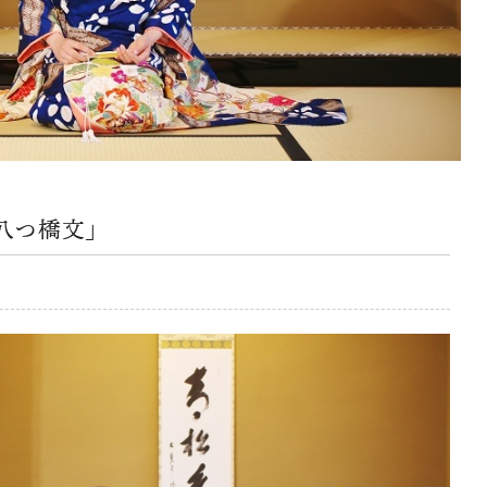
八つ橋文」