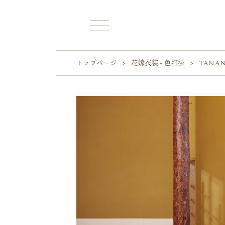
トップページ
>
花嫁衣装 - 色打掛
>
TANA