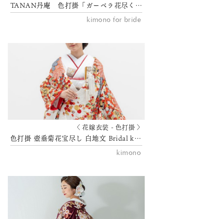
TANAN丹庵 色打掛「ガーベラ花尽くし」
kimono for bride
〈 花嫁衣装 - 色打掛 〉
色打掛 壺垂菊花宝尽し 白地文 Bridal kimono TANAN丹庵
kimono