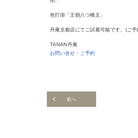
掛。
色打掛「王朝八つ橋文」
丹庵京都店にてご試着可能です。(ご予
TANAN丹庵
お問い合せ・ご予約
前へ