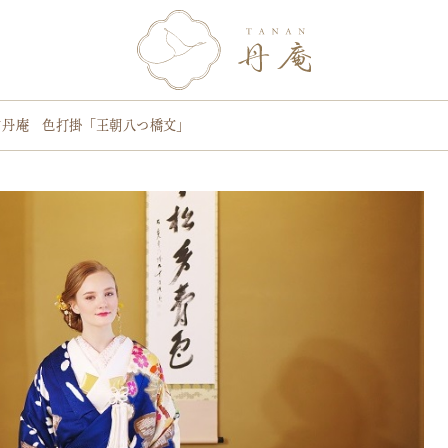
N丹庵 色打掛「王朝八つ橋文」