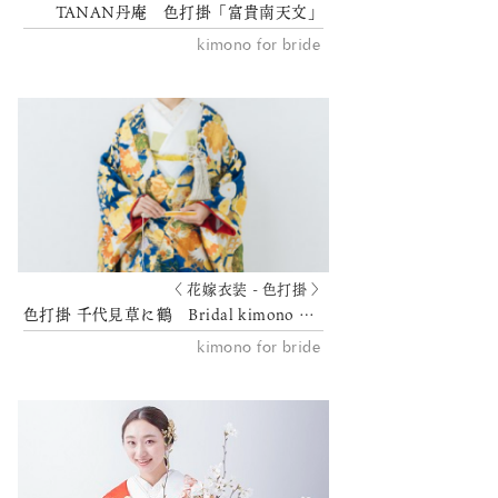
TANAN丹庵 色打掛「富貴南天文」
kimono for bride
〈 花嫁衣装 - 色打掛 〉
色打掛 千代見草に鶴 Bridal kimono TANAN丹庵
kimono for bride