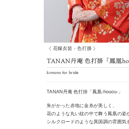
〈 花嫁衣装 - 色打掛 〉
TANAN丹庵 色打掛「鳳凰ho
kimono for bride
TANAN丹庵 色打掛「鳳凰-houou-」
朱がかった赤地に金糸が美しく、
花のような丸い紋の中で舞う鳳凰の姿
シルクロードのような異国調の雰囲気