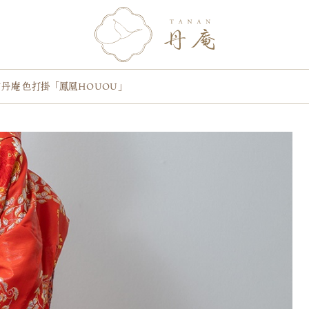
N丹庵 色打掛「鳳凰HOUOU」