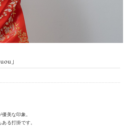
uou」
が優美な印象。
もある打掛です。